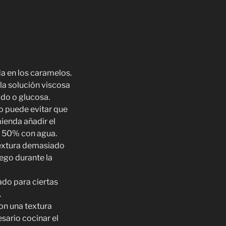
da en los caramelos.
 la solución viscosa
ido o glucosa.
o puede evitar que
ienda añadir el
l 50% con agua.
 textura demasiado
uego durante la
ado para ciertas
.
on una textura
esario cocinar el