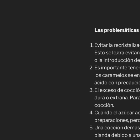
Las problemáticas
Evitar la recristali
Esto se logra evitan
o la introducción de
Es importante tener
los caramelos se en
ácido con precauci
El exceso de cocció
dura o extraña. Para
cocción.
Cuando el azúcar ad
preparaciones, pero 
Una cocción demasi
blanda debido a una 