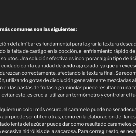
 más comunes son las siguientes:
zación del almíbar es fundamental para lograr la textura desea
do la falta de castigo en la cocción, el enfriamiento rápido de
 solutos. Una solución efectiva es incorporar algún tipo de ác
 cuidado con la cantidad de ácido agregado, ya que un exces
durezcan correctamente, afectando la textura final. Se recom
ón, utilizando gotas de disolución generalmente mezcladas a
n en las pastas de frutas o gominolas puede resultar en una
 evitar esto, es crucial utilizar un termómetro y controlar el f
quiere un color más oscuro, el caramelo puede no ser adecu
aún puede ser útil en otras, como en la elaboración de flanes
ado lenta del azúcar puede dar como resultado caramelos c
excesiva hidrólisis de la sacarosa. Para corregir esto, es nec