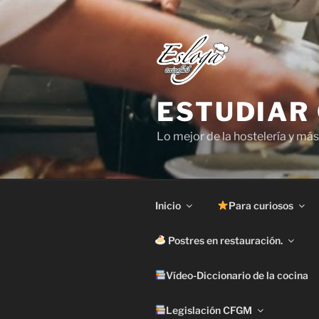
Saltar
al
contenido
ESTUDIAR
Lo mejor de la hostelería y más,
Inicio
Para curiosos
Postres en restauración.
Vídeo-Diccionario de la cocina
Legislación CFGM