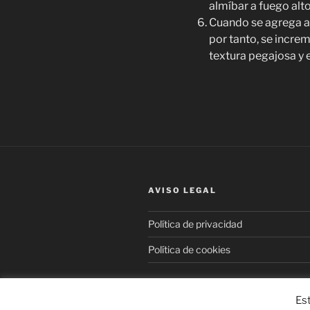
almíbar a fuego alto
Cuando se agrega alg
por tanto, se incre
textura pegajosa y 
AVISO LEGAL
Política de privacidad
Política de cookies
Est