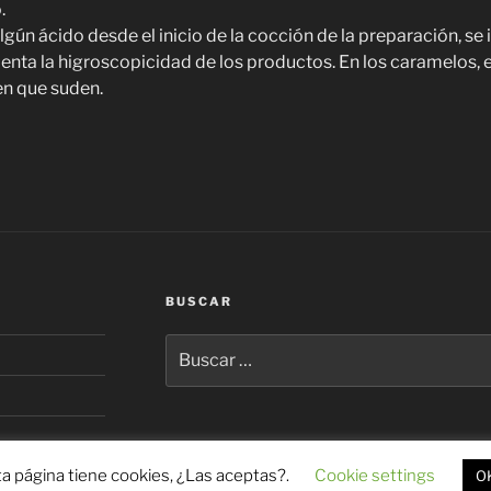
.
ún ácido desde el inicio de la cocción de la preparación, se in
menta la higroscopicidad de los productos. En los caramelos, 
en que suden.
BUSCAR
Buscar
por:
a página tiene cookies, ¿Las aceptas?.
Cookie settings
O