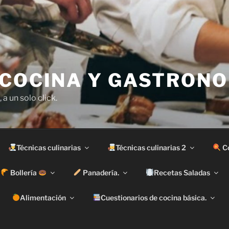
 COCINA Y GASTRONO
 a un solo click.
Técnicas culinarias
Técnicas culinarias 2
Co
Bollería
Panadería.
Recetas Saladas
Alimentación
Cuestionarios de cocina básica.