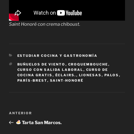
Saint Honoré con crema chiboust.
CATEGORÍAS
ESTUDIAR COCINA Y GASTRONOMÍA
ETIQUETAS
BUÑUELOS DE VIENTO
,
CROQUEMBOUCHE
,
CURSO CON SALIDA LABORAL
,
CURSO DE
COCINA GRATIS
,
ÉCLAIRS.
,
LIONESAS
,
PALOS
,
PARÍS-BREST
,
SAINT-HONORÉ
Navegación
Entrada
ANTERIOR
de
anterior:
Tarta San Marcos.
entradas