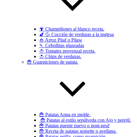
🍄 Champiñones al blanco receta.
🍆 💦 Cocción de verduras a la inglesa
🍚 Arroz Pilaf o Pilaw
🍡 Cebollitas glaseadas
🍅 Tomates provenzal receta.
🍅 Chips de verduras.
🍟 Guarniciones de patata.
🍟 Patatas Anna en molde.
🍟 Patatas al estilo sepúlveda con Ajo y perejil.
🍟 Patatas puente nuevo o pont-neuf
🍟 Receta de patatas noisette o avellana.
🍟 Patatas rejilla, como guarnición.