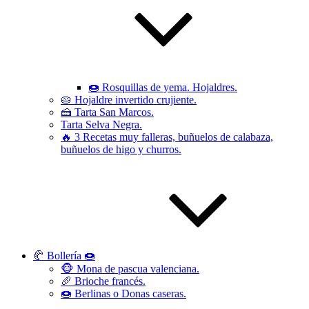
🍩 Rosquillas de yema. Hojaldres.
🥧 Hojaldre invertido crujiente.
🍰 Tarta San Marcos.
Tarta Selva Negra.
🔥 3 Recetas muy falleras, buñuelos de calabaza,
buñuelos de higo y churros.
🥐 Bollería 🍩
🐵 Mona de pascua valenciana.
🥖 Brioche francés.
🍩 Berlinas o Donas caseras.