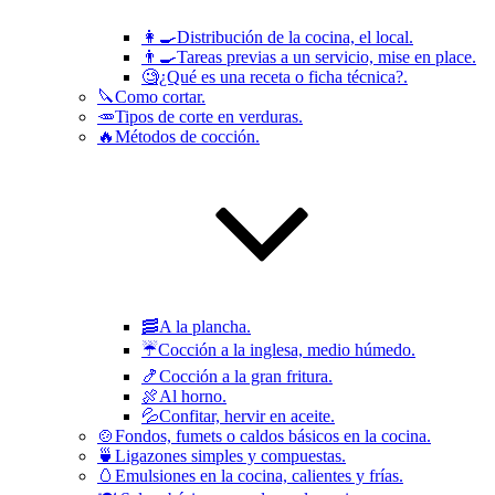
👩‍🍳Distribución de la cocina, el local.
👨‍🍳Tareas previas a un servicio, mise en place.
🧐¿Qué es una receta o ficha técnica?.
🔪Como cortar.
🥕Tipos de corte en verduras.
🔥Métodos de cocción.
🥓A la plancha.
☔️Cocción a la inglesa, medio húmedo.
🍤Cocción a la gran fritura.
🍖Al horno.
💦Confitar, hervir en aceite.
🍲Fondos, fumets o caldos básicos en la cocina.
🍵Ligazones simples y compuestas.
🥚Emulsiones en la cocina, calientes y frías.