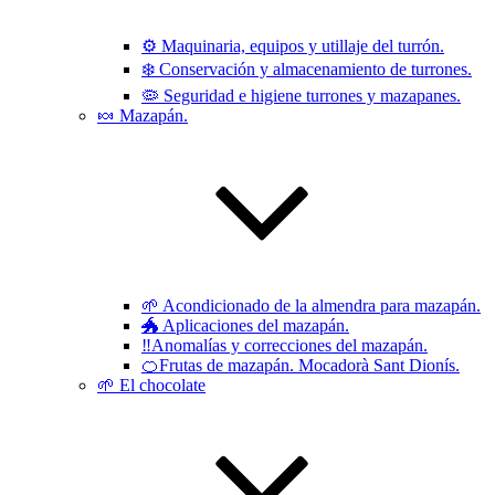
⚙️ Maquinaria, equipos y utillaje del turrón.
❄️ Conservación y almacenamiento de turrones.
🦠 Seguridad e higiene turrones y mazapanes.
🍬 Mazapán.
🌱 Acondicionado de la almendra para mazapán.
🐲 Aplicaciones del mazapán.
‼️Anomalías y correcciones del mazapán.
🍊Frutas de mazapán. Mocadorà Sant Dionís.
🌱 El chocolate