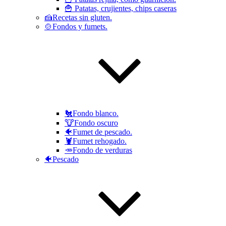
🍟 Patatas, crujientes, chips caseras
🍰Recetas sin gluten.
🍲Fondos y fumets.
🐔Fondo blanco.
🐮Fondo oscuro
🐠Fumet de pescado.
🦞Fumet rehogado.
🥕Fondo de verduras
🐠Pescado