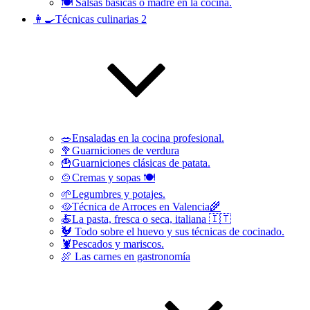
🍽 Salsas básicas o madre en la cocina.
👩‍🍳Técnicas culinarias 2
🥗Ensaladas en la cocina profesional.
🥦Guarniciones de verdura
🍟Guarniciones clásicas de patata.
🍲Cremas y sopas 🍽
🌱Legumbres y potajes.
🥘Técnica de Arroces en Valencia🌾
🍝La pasta, fresca o seca, italiana 🇮🇹
🐓 Todo sobre el huevo y sus técnicas de cocinado.
🦞Pescados y mariscos.
🍖 Las carnes en gastronomía