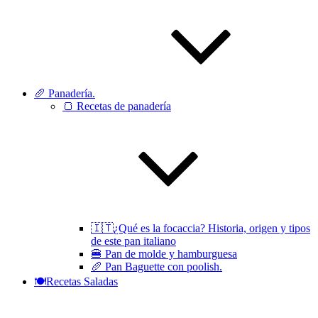
🥖 Panadería.
🍞 Recetas de panadería
🇮🇹¿Qué es la focaccia? Historia, origen y tipos
de este pan italiano
🍔 Pan de molde y hamburguesa
🥖 Pan Baguette con poolish.
🍽Recetas Saladas