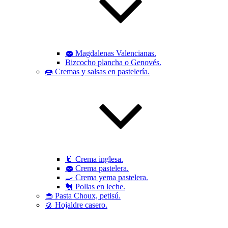
🧁 Magdalenas Valencianas.
Bizcocho plancha o Genovés.
🍩 Cremas y salsas en pastelería.
🥛 Crema inglesa.
🧁 Crema pastelera.
🍳 Crema yema pastelera.
🐔 Pollas en leche.
🧁 Pasta Choux, petisú.
🥮 Hojaldre casero.