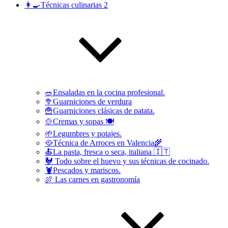
👩‍🍳Técnicas culinarias 2
🥗Ensaladas en la cocina profesional.
🥦Guarniciones de verdura
🍟Guarniciones clásicas de patata.
🍲Cremas y sopas 🍽
🌱Legumbres y potajes.
🥘Técnica de Arroces en Valencia🌾
🍝La pasta, fresca o seca, italiana 🇮🇹
🐓 Todo sobre el huevo y sus técnicas de cocinado.
🦞Pescados y mariscos.
🍖 Las carnes en gastronomía