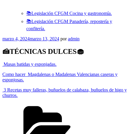
📚Legislación CFGM Cocina y gastronomía.
📚Legislación CFGM Panadería, repostería y
confitería.
Publicado
marzo 4, 2024
marzo 13, 2024
por
admin
el
🍰TÉCNICAS DULCES🧁
Masas batidas y esponjadas.
Como hacer Magdalenas o Madalenas Valencianas caseras y
esponjosas.
3 Recetas muy falleras, buñuelos de calabaza, buñuelos de higo y
churros.
Categorías