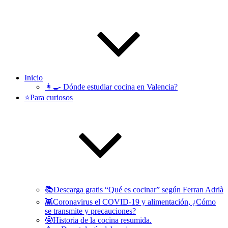
Inicio
👩‍🍳 Dónde estudiar cocina en Valencia?
⭐️Para curiosos
📚Descarga gratis “Qué es cocinar” según Ferran Adrià
👾Coronavirus el COVID-19 y alimentación, ¿Cómo
se transmite y precauciones?
🤓Historia de la cocina resumida.