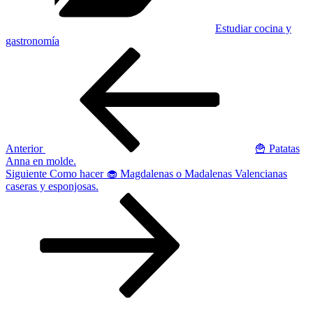
Estudiar cocina y
gastronomía
Navegación
Entrada
anterior:
de
entradas
Anterior
🍟 Patatas
Anna en molde.
Siguiente
Siguiente
Como hacer 🧁 Magdalenas o Madalenas Valencianas
entrada
caseras y esponjosas.