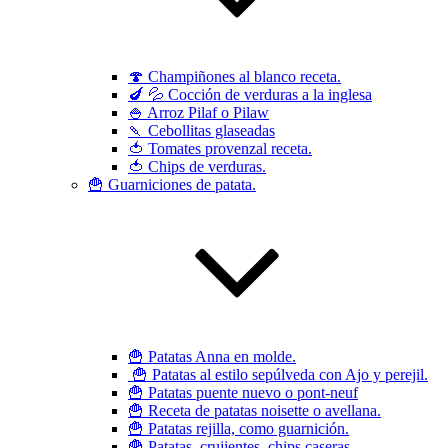
🍄 Champiñones al blanco receta.
🍆 💦 Cocción de verduras a la inglesa
🍚 Arroz Pilaf o Pilaw
🍡 Cebollitas glaseadas
🍅 Tomates provenzal receta.
🍅 Chips de verduras.
🍟 Guarniciones de patata.
🍟 Patatas Anna en molde.
🍟 Patatas al estilo sepúlveda con Ajo y perejil.
🍟 Patatas puente nuevo o pont-neuf
🍟 Receta de patatas noisette o avellana.
🍟 Patatas rejilla, como guarnición.
🍟 Patatas, crujientes, chips caseras