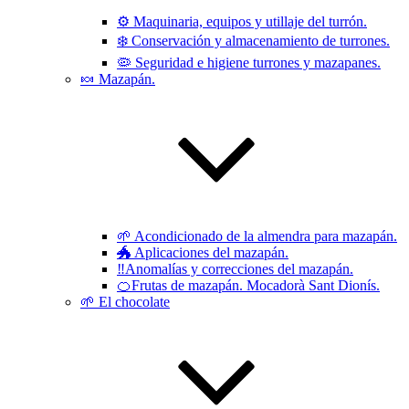
⚙️ Maquinaria, equipos y utillaje del turrón.
❄️ Conservación y almacenamiento de turrones.
🦠 Seguridad e higiene turrones y mazapanes.
🍬 Mazapán.
🌱 Acondicionado de la almendra para mazapán.
🐲 Aplicaciones del mazapán.
‼️Anomalías y correcciones del mazapán.
🍊Frutas de mazapán. Mocadorà Sant Dionís.
🌱 El chocolate