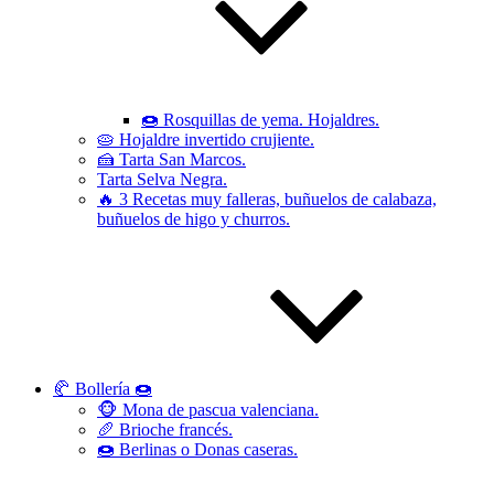
🍩 Rosquillas de yema. Hojaldres.
🥧 Hojaldre invertido crujiente.
🍰 Tarta San Marcos.
Tarta Selva Negra.
🔥 3 Recetas muy falleras, buñuelos de calabaza,
buñuelos de higo y churros.
🥐 Bollería 🍩
🐵 Mona de pascua valenciana.
🥖 Brioche francés.
🍩 Berlinas o Donas caseras.