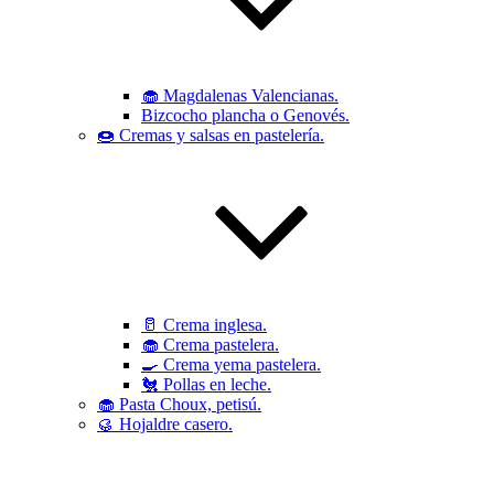
🧁 Magdalenas Valencianas.
Bizcocho plancha o Genovés.
🍩 Cremas y salsas en pastelería.
🥛 Crema inglesa.
🧁 Crema pastelera.
🍳 Crema yema pastelera.
🐔 Pollas en leche.
🧁 Pasta Choux, petisú.
🥮 Hojaldre casero.