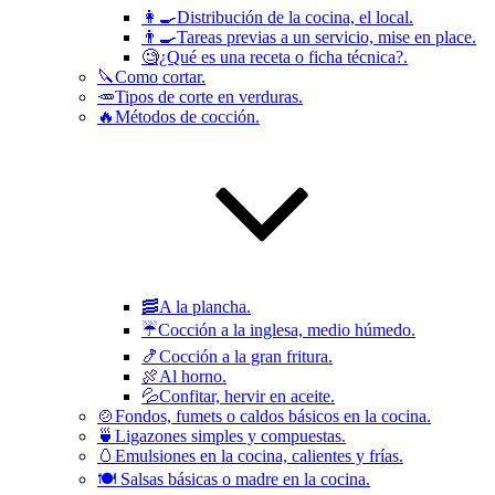
👩‍🍳Distribución de la cocina, el local.
👨‍🍳Tareas previas a un servicio, mise en place.
🧐¿Qué es una receta o ficha técnica?.
🔪Como cortar.
🥕Tipos de corte en verduras.
🔥Métodos de cocción.
🥓A la plancha.
☔️Cocción a la inglesa, medio húmedo.
🍤Cocción a la gran fritura.
🍖Al horno.
💦Confitar, hervir en aceite.
🍲Fondos, fumets o caldos básicos en la cocina.
🍵Ligazones simples y compuestas.
🥚Emulsiones en la cocina, calientes y frías.
🍽 Salsas básicas o madre en la cocina.