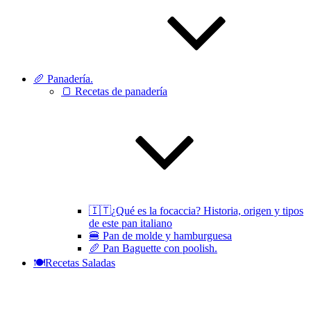
🥖 Panadería.
🍞 Recetas de panadería
🇮🇹¿Qué es la focaccia? Historia, origen y tipos
de este pan italiano
🍔 Pan de molde y hamburguesa
🥖 Pan Baguette con poolish.
🍽Recetas Saladas